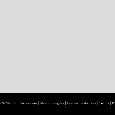
|
|
|
|
|
009-2026
Contactez-nous
Mentions légales
Gestion des données
Crédits
Pl