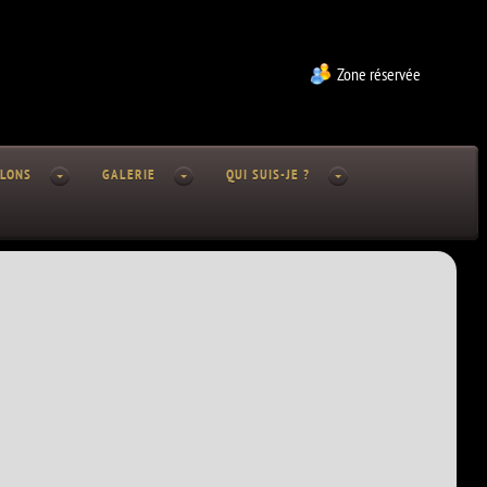
Zone réservée
LLONS
GALERIE
QUI SUIS-JE ?