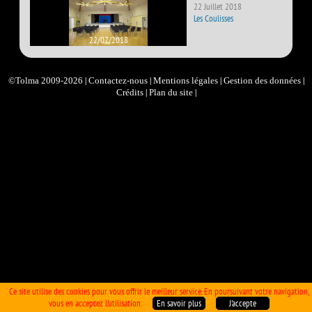
22 Juillet 2018
Les Coulisses
22/07/2018
|
|
|
|
©Tolma 2009-2026
Contactez-nous
Mentions légales
Gestion des données
|
|
Crédits
Plan du site
Ce site utilise des cookies pour vous offrir le meilleur service. En poursuivant votre navigation,
vous en acceptez l'utilisation.
En savoir plus
J'accepte