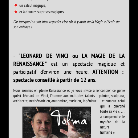
un calcul magique,
et à d'autres surprises magiques.
Car lorsque l’on sait bien regarder, c’est sûr, il y avait de la Magie à l’école de
son enfance !
- "LÉONARD DE VINCI ou LA MAGIE DE LA
RENAISSANCE"
est un spectacle magique et
participatif d’environ une heure.
ATTENTION :
spectacle conseillé à partir de 12 ans
.
Nous sommes en pleine Renaissance et je vous invite à rencontrer ce génie
qu’est Léonard de Vinci, l’homme aux multiples talents : peintre, sculpteur,
architecte, mathématicien, anatomiste, musicien, ingénieur… et surtout celui
qui a
cherché
toute sa vie « …
à comprendre le
mystère de la
nature
humaine ».