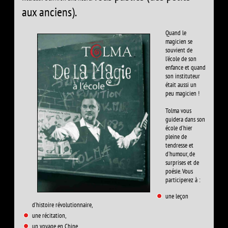
aux anciens).
Quand le
magicien se
souvient de
l’école de son
enfance et quand
son instituteur
était aussi un
peu magicien !
Tolma vous
guidera dans son
école d’hier
pleine de
tendresse et
d’humour, de
surprises et de
poésie. Vous
participerez à :
une leçon
d’histoire révolutionnaire,
une récitation,
un voyage en Chine,