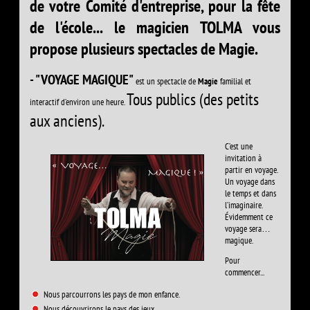
de votre Comité d'entreprise, pour la fête
de l'école... le magicien TOLMA vous
propose plusieurs spectacles de Magie.
- "VOYAGE MAGIQUE"
est un spectacle de
Magie
familial et
Tous publics (des petits
interactif d’environ une heure.
aux anciens).
C’est une
invitation à
partir en voyage.
Un voyage dans
le temps et dans
l’imaginaire.
Évidemment ce
voyage sera…
magique.
Pour
commencer...
Nous parcourrons les pays de mon enfance.
Nous découvrirons le pays des jeux.