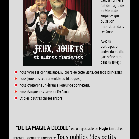
C’est un univers
fait de magie, de
poésie et de
surprises qui
puise son
inspiration dans
l’enfance.
Avec la
participation
active du public
(sur scène et/ou
dans la salle) :
nous ferons la connaissance, au cours de cette visite, des trois princesses,
nous jouerons tous ensemble au bilboquet,
nous croiserons un étrange joueur de bonneteau,
nous évoquerons l’âme de l’enfance…
Et bien d’autres choses encore !
- "DE LA MAGIE À L'ÉCOLE"
est un spectacle de
Magie
familial et
Tous publics (des petits
interactif d’environ une heure.